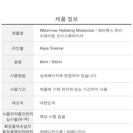
제품 정보
Water-max Hydrating Moisturizer / 워터맥스 하이
제품명
드레이팅 모이스춰라이저
라인별
Aqua Science
용량
80ml / 500ml
사용방법
상세페이지에 반영되어 있습니다.
사용기간
제품에 기재 되어져 있는 기간까지 사용
제조국
대한민국
식품의약품안전처
해당 사항 없음
심사필(유/무)
화장품제조업자
화장품책임판매업
㈜메디안스랩 / ㈜메디안스