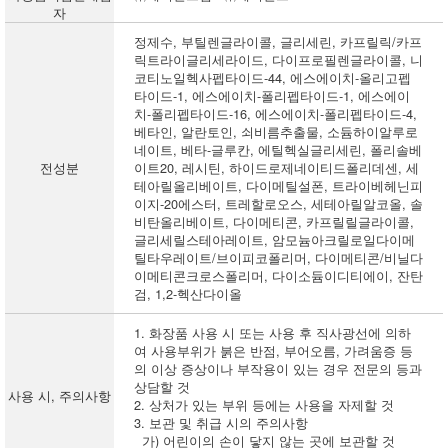
자
정제수, 부틸렌글라이콜, 글리세린, 카프릴릭/카프
릭트라이글리세라이드, 다이프로필렌글라이콜, 니
코티노일헥사펩타이드-44, 에스에이치-올리고펩
타이드-1, 에스에이치-폴리펩타이드-1, 에스에이
치-폴리펩타이드-16, 에스에이치-폴리펩타이드-4,
베타인, 알란토인, 쇠비름추출물, 소듐하이알루로
네이트, 베타-글루칸, 에틸헥실글리세린, 폴리솔베
전성분
이트20, 레시틴, 하이드로제네이티드폴리데센, 세
테아릴올리베이트, 다이메틸설폰, 트라이베헤닌피
이지-20에스터, 트레할로오스, 세테아릴알코올, 솔
비탄올리베이트, 다이메티콘, 카프릴릴글라이콜,
글리세릴스테아레이트, 암모늄아크릴로일다이메
틸타우레이트/브이피코폴리머, 다이메티콘/비닐다
이메티콘크로스폴리머, 다이소듐이디티에이, 잔탄
검, 1,2-헥산다이올
1. 화장품 사용 시 또는 사용 후 직사광선에 의하
여 사용부위가 붉은 반점, 부어오름, 가려움증 등
의 이상 증상이나 부작용이 있는 경우 전문의 등과
상담할 것
사용 시, 주의사항
2. 상처가 있는 부위 등에는 사용을 자제할 것
3. 보관 및 취급 시의 주의사항
가) 어린이의 손이 닿지 않는 곳에 보관할 것