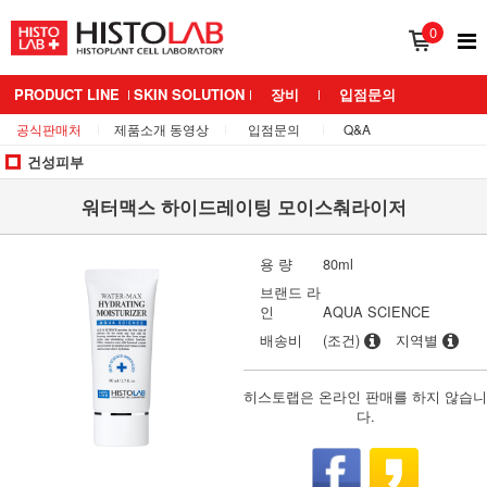
0
PRODUCT LINE
SKIN SOLUTION
장비
입점문의
공식판매처
제품소개 동영상
입점문의
Q&A
BRAND 소개
MEDIANS LAB
건성피부
워터맥스 하이드레이팅 모이스춰라이저
용 량
80ml
브랜드 라
인
AQUA SCIENCE
배송비
(조건)
지역별
히스토랩은 온라인 판매를 하지 않습니
다.