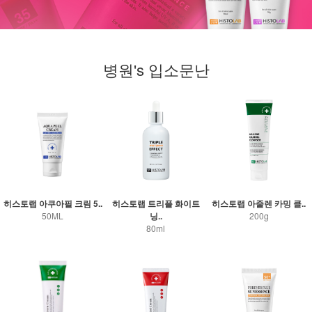
병원's 입소문난
히스토랩 아쿠아필 크림 5..
히스토랩 트리플 화이트
히스토랩 아줄렌 카밍 클..
50ML
닝..
200g
80ml