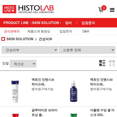
0
PRODUCT LINE
SKIN SOLUTION
장비
입점문의
공식판매처
제품소개 동영상
입점문의
Q&A
BRAND 소개
MEDIANS LAB
SKIN SOLUTION
건성피부
정렬
엑토인 인텐시브
엑토인 인텐시브
하이드레..
하이드레..
병의원구매가능
병의원구매가능
글루타티온 브라이
아줄렌 수딩 겔 마
트닝 클..
스크 200..