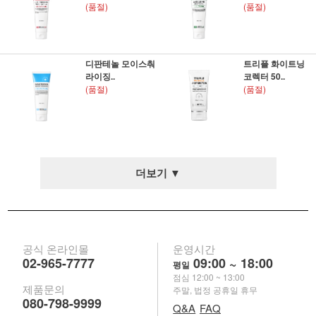
(품절)
(품절)
디판테놀 모이스춰
트리플 화이트닝
라이징..
코렉터 50..
(품절)
(품절)
더보기 ▼
공식 온라인몰
운영시간
02-965-7777
09:00 ~ 18:00
평일
점심 12:00 ~ 13:00
제품문의
주말, 법정 공휴일 휴무
080-798-9999
Q&A
FAQ