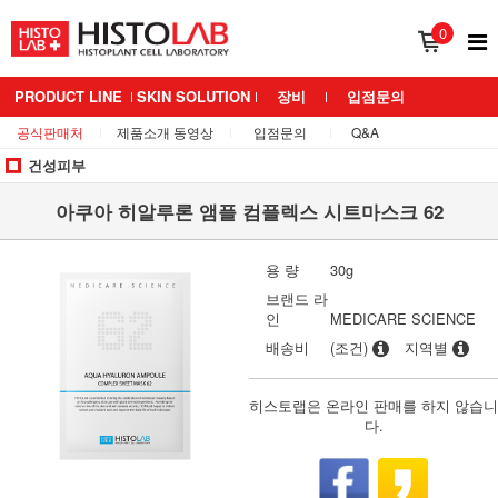
0
PRODUCT LINE
SKIN SOLUTION
장비
입점문의
공식판매처
제품소개 동영상
입점문의
Q&A
BRAND 소개
MEDIANS LAB
건성피부
아쿠아 히알루론 앰플 컴플렉스 시트마스크 62
용 량
30g
브랜드 라
인
MEDICARE SCIENCE
배송비
(조건)
지역별
히스토랩은 온라인 판매를 하지 않습니
다.