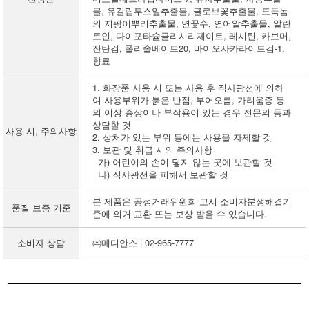
물, 유칼립투스잎추출물, 클로브꽃추출물, 도둑놈
의 지팡이뿌리추출물, 연꽃수, 연어알추출물, 알란
토인, 다이포타슘글리시리제이트, 레시틴, 카보머,
잔탄검, 폴리솔베이트20, 바이오사카라이드검-1,
향료
1. 화장품 사용 시 또는 사용 후 직사광선에 의하
여 사용부위가 붉은 반점, 부어오름, 가려움증 등
의 이상 증상이나 부작용이 있는 경우 전문의 등과
상담할 것
사용 시, 주의사항
2. 상처가 있는 부위 등에는 사용을 자제할 것
3. 보관 및 취급 시의 주의사항
가) 어린이의 손이 닿지 않는 곳에 보관할 것
나) 직사광선을 피해서 보관할 것
본 제품은 공정거래위원회 고시 소비자분쟁해결기
품질 보증 기준
준에 의거 교환 또는 보상 받을 수 있습니다.
소비자 상담
㈜메디안스 | 02-965-7777