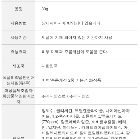
용량
30g
사용방법
상세페이지에 반영되어 있습니다.
사용기간
제품에 기재 되어져 있는 기간까지 사용
효능효과
피부 미백과 주름개선에 도움을 준다.
제조국
대한민국
식품의약품안전처
미백/주름개선 2중 기능성 화장품
심사필(유/무)
화장품제조업자
화장품책임판매업
㈜메디안스랩 / ㈜메디안스
자
정제수, 글리세린, 부틸렌글라이콜, 나이아신아마
이드, 1,2-헥산다이올, 소듐하이알루로네이트
(770ppm), 알로에베라잎즙, 쇠비름추출물, 베타
인, 알지닌, 아데노신, 카퍼트라이펩타이드-1, 아
세틸헥사펩타이드-8, 팔미토일펜타펩타이드-4, 팔
전성분
미토일테트라펩타이드-7, 유자추출물, 자몽추출