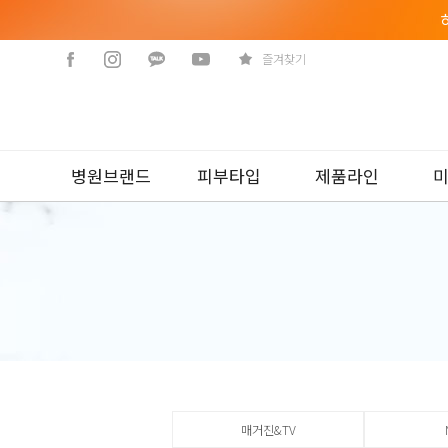
즐겨찾기
병원브랜드
피부타입
제품라인
매거진&TV