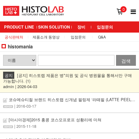
0
PRODUCT LINE
SKIN SOLUTION
장비
입점문의
공식판매처
제품소개 동영상
입점문의
Q&A
BRAND 소개
MEDIANS LAB
histomania
검색
공지
[공지] 히스토랩 제품은 병*의원 및 공식 병원몰을 통해서만 구매
가능합니다. (1)
admin | 2026-04-03
코슈메슈티컬 브랜드 히스토랩 신개념 필링제 ‘라떼필 (LATTE PEEL)’ 공식 런칭
| 2016-03-17
[아시아경제]2015 홍콩 코스모프로프 성황리에 마쳐
| 2015-11-18