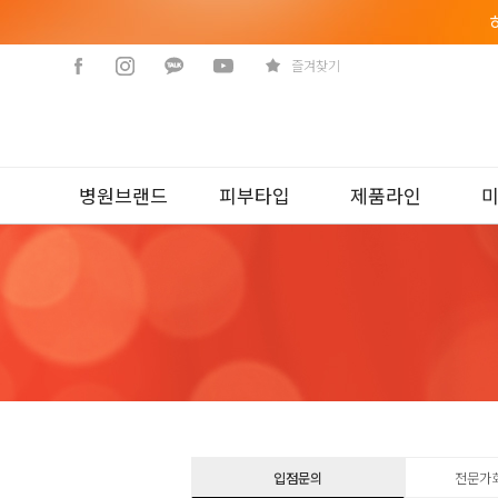
즐겨찾기
병원브랜드
피부타입
제품라인
입점문의
전문가