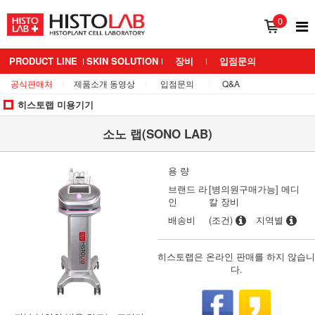
0
PRODUCT LINE
SKIN SOLUTION
장비
입점문의
공식판매처
제품소개 동영상
입점문의
Q&A
BRAND 소개
MEDIANS LAB
히스토랩 미용기기
소노 랩(SONO LAB)
용 량
브랜드 라
[병의원구매가능] 메디
인
칼 장비
배송비
(조건)
지역별
히스토랩은 온라인 판매를 하지 않습니
다.