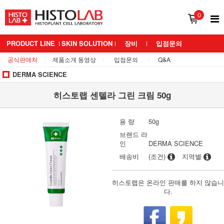
0
PRODUCT LINE
SKIN SOLUTION
장비
입점문의
공식판매처
제품소개 동영상
입점문의
Q&A
BRAND 소개
MEDIANS LAB
DERMA SCIENCE
히스토랩 센텔라 그린 크림 50g
용 량
50g
브랜드 라
인
DERMA SCIENCE
배송비
(조건)
지역별
히스토랩은 온라인 판매를 하지 않습니
다.