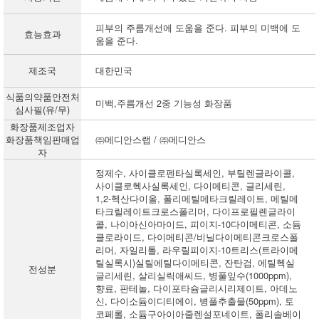
피부의 주름개선에 도움을 준다. 피부의 미백에 도
효능효과
움을 준다.
제조국
대한민국
식품의약품안전처
미백,주름개선 2중 기능성 화장품
심사필(유/무)
화장품제조업자
화장품책임판매업
㈜메디안스랩 / ㈜메디안스
자
정제수, 사이클로펜타실록세인, 부틸렌글라이콜,
사이클로헥사실록세인, 다이메티콘, 글리세린,
1,2-헥산다이올, 폴리메틸메타크릴레이트, 메틸메
타크릴레이트크로스폴리머, 다이프로필렌글라이
콜, 나이아신아마이드, 피이지-10다이메티콘, 소듐
클로라이드, 다이메티콘/비닐다이메티콘크로스폴
리머, 자일리톨, 라우릴피이지-10트리스(트라이메
틸실록시)실릴에틸다이메티콘, 잔탄검, 에틸헥실
전성분
글리세린, 살리실릭애씨드, 병풀잎수(1000ppm),
향료, 판테놀, 다이포타슘글리시리제이트, 아데노
신, 다이소듐이디티에이, 병풀추출물(50ppm), 토
코페롤, 소듐구아이아줄렌설포네이트, 폴리솔베이