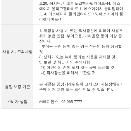
트20, 레시틴, 니코티노일헥사펩타이드-44, 에스
에이치-올리고펩타이드-1, 에스에이치-폴리펩타이
드-4, 에스에이치-폴리펩타이드-16, 에스에이치-폴
리펩타이드-1
1. 화장품 사용 시 또는 직사광선에 의하여 사용부
위가 붉은 반점, 부어오름, 가려움증 등의 이상 증
상이나
부작용 우려 등이 있는 경우 전문의 등과 상담할
사용 시, 주의사항
것
2. 상처가 있는 부위 등에는 사용을 자제할 것
3. 보관 및 취급 시의 주의사항
가) 어린이의 손이 닿지 않는 곳에 보관할 것
나) 직사광선을 피해서 보관할 것
본 제품은 공정거래위원회 고시 소비자분쟁해결기
품질 보증 기준
준에 의거 교환 또는 보상 받을 수 있습니다.
소비자 상담
㈜메디안스 | 02-965-7777